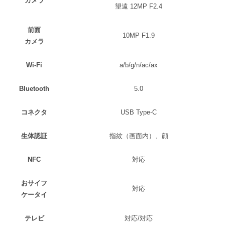
カメラ
望遠 12MP F2.4
前面
10MP F1.9
カメラ
Wi-Fi
a/b/g/n/ac/ax
Bluetooth
5.0
コネクタ
USB Type-C
生体認証
指紋（画面内）、顔
NFC
対応
おサイフ
対応
ケータイ
テレビ
対応/対応