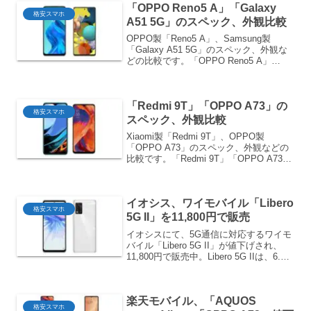
「OPPO Reno5 A」「Galaxy
ホ2+は、かんた...
格安スマホ
A51 5G」のスペック、外観比較
OPPO製「Reno5 A」、Samsung製
「Galaxy A51 5G」のスペック、外観な
どの比較です。「OPPO Reno5 A」
「Galaxy A51 5G」の比較スペック比較
共にSnapdragon 765G、6GB/128GBで...
「Redmi 9T」「OPPO A73」の
格安スマホ
スペック、外観比較
Xiaomi製「Redmi 9T」、OPPO製
「OPPO A73」のスペック、外観などの
比較です。「Redmi 9T」「OPPO A73」
の比較スペック比較スペックは、
Snapdragon 662、約6.5インチディスプ
レイ、4GB/64G...
イオシス、ワイモバイル「Libero
格安スマホ
5G II」を11,800円で販売
イオシスにて、5G通信に対応するワイモ
バイル「Libero 5G II」が値下げされ、
11,800円で販売中。Libero 5G IIは、6.67
インチ液晶とMediatek Dimensity 700を
搭載するミドルレンジのスマホ。RAM...
楽天モバイル、「AQUOS
格安スマホ