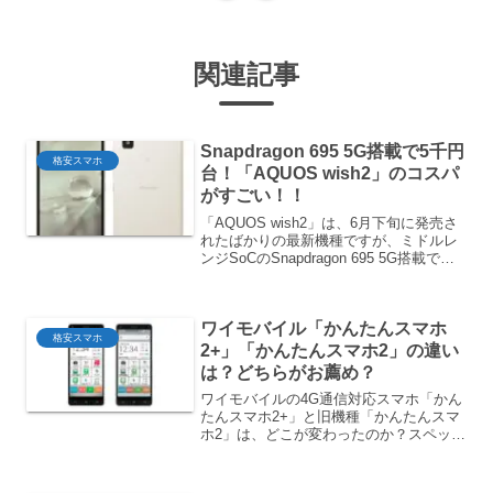
関連記事
Snapdragon 695 5G搭載で5千円
格安スマホ
台！「AQUOS wish2」のコスパ
がすごい！！
「AQUOS wish2」は、6月下旬に発売さ
れたばかりの最新機種ですが、ミドルレ
ンジSoCのSnapdragon 695 5G搭載で価
格が端末セットで5千円台～と破格の安さ
販売されています。Snapdragon 480 5G
を搭載するスマ...
ワイモバイル「かんたんスマホ
格安スマホ
2+」「かんたんスマホ2」の違い
は？どちらがお薦め？
ワイモバイルの4G通信対応スマホ「かん
たんスマホ2+」と旧機種「かんたんスマ
ホ2」は、どこが変わったのか？スペック
や外観などをざっくりと比較してみま
す。「かんたんスマホ2+」「かんたんス
マホ2」の比較スペック比較かんたんスマ